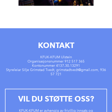
KONTAKT
KFUK-KFUM Ulstein
Organisasjonsnummer 912 517 365
Kontonummer 4137.30.13291
Styreleiar Silje Grimstad Tvedt, grimstadtvedt@gmail.com, 936
57 721
VIL DU STØTTE OSS?
KFUK-KFUM er avhengig av frivillig innsats og