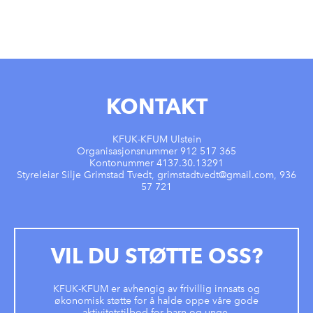
KONTAKT
KFUK-KFUM Ulstein
Organisasjonsnummer 912 517 365
Kontonummer 4137.30.13291
Styreleiar Silje Grimstad Tvedt, grimstadtvedt@gmail.com, 936
57 721
VIL DU STØTTE OSS?
KFUK-KFUM er avhengig av frivillig innsats og
økonomisk støtte for å halde oppe våre gode
aktivitetstilbod for barn og unge.