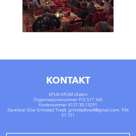
KONTAKT
KFUK-KFUM Ulstein
Organisasjonsnummer 912 517 365
Kontonummer 4137.30.13291
Styreleiar Silje Grimstad Tvedt, grimstadtvedt@gmail.com, 936
57 721