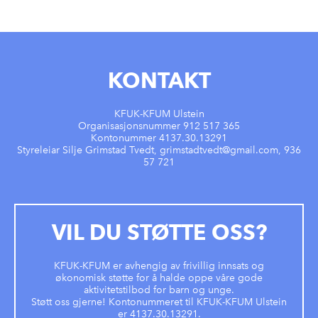
KONTAKT
KFUK-KFUM Ulstein
Organisasjonsnummer 912 517 365
Kontonummer 4137.30.13291
Styreleiar Silje Grimstad Tvedt, grimstadtvedt@gmail.com, 936
57 721
VIL DU STØTTE OSS?
KFUK-KFUM er avhengig av frivillig innsats og
økonomisk støtte for å halde oppe våre gode
aktivitetstilbod for barn og unge.
Støtt oss gjerne! Kontonummeret til KFUK-KFUM Ulstein
er 4137.30.13291.