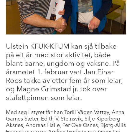
Ulstein KFUK-KFUM kan sjå tilbake
på eit år med stor aktivitet, både
blant barne, ungdom og vaksne. På
årsmøtet 1. februar vart Jan Einar
Roos takka av etter fem år som leiar,
og Magne Grimstad jr. tok over
stafettpinnen som leiar.
Med seg i styret får han Torill Vågen Vattøy, Anna
Garnes Sæter, Edith V. Steinsvik, Silje Kiperberg
Aksnes, Andreas Halle, Per Ove Osnes, Bjørg-Allis
Haanes (vara) og Arnfinn Godø (vara). Grimstad