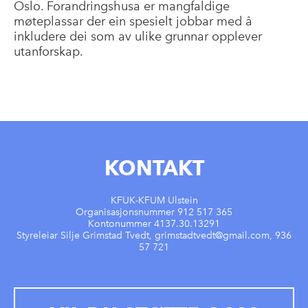
Oslo. Forandringshusa er mangfaldige
møteplassar der ein spesielt jobbar med å
inkludere dei som av ulike grunnar opplever
utanforskap.
KONTAKT
KFUK-KFUM Ulstein
Organisasjonsnummer 912 517 365
Kontonummer 4137.30.13291
Styreleiar Silje Grimstad Tvedt, grimstadtvedt@gmail.com, 936
57 721