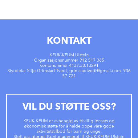
KONTAKT
KFUK-KFUM Ulstein
Organisasjonsnummer 912 517 365
Kontonummer 4137.30.13291
Styreleiar Silje Grimstad Tvedt, grimstadtvedt@gmail.com, 936
57 721
VIL DU STØTTE OSS?
KFUK-KFUM er avhengig av frivillig innsats og
økonomisk støtte for å halde oppe våre gode
aktivitetstilbod for barn og unge.
Støtt oss gjerne! Kontonummeret til KFUK-KFUM Ulstein